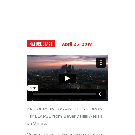
NATURE BLAST
April 26, 2017
24 HOURS IN LOS ANGELES – DRONE
TIMELAPSE
from
Beverly Hills Aerials
on
Vimeo
.
Quuntur magni dolores eos qui ratione