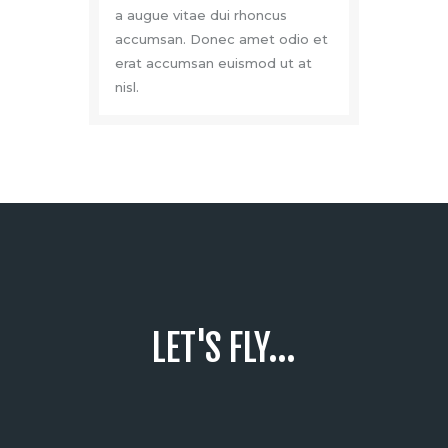
a augue vitae dui rhoncus
accumsan. Donec amet odio et
erat accumsan euismod ut at
nisl.
LET'S FLY...