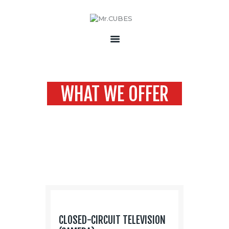
HOME
ABOUT US
WHAT WE OFFER
PRODUCTS
ACCESSORIES
Home
All Services
What We Offer
CONTACT
CLOSED-CIRCUIT TELEVISION